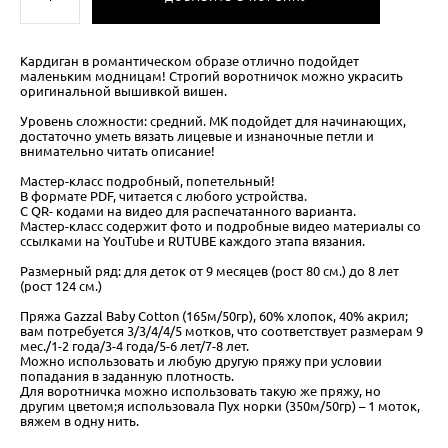
Кардиган в романтическом образе отлично подойдет
маленьким модницам! Строгий воротничок можно украсить
оригинальной вышивкой вишен.
Уровень сложности: средний. МК подойдет для начинающих,
достаточно уметь вязать лицевые и изнаночные петли и
внимательно читать описание!
Мастер-класс подробный, попетельный!
В формате PDF, читается с любого устройства.
С QR- кодами на видео для распечатанного варианта.
Мастер-класс содержит фото и подробные видео материалы со
ссылками на YouTube и RUTUBE каждого этапа вязания.
Размерный ряд: для деток от 9 месяцев (рост 80 см.) до 8 лет
(рост 124 см.)
Пряжа Gazzal Baby Cotton (165м/50гр), 60% хлопок, 40% акрил;
вам потребуется 3/3/4/4/5 мотков, что соответствует размерам 9
мес./1-2 года/3-4 года/5-6 лет/7-8 лет.
Можно использовать и любую другую пряжу при условии
попадания в заданную плотность.
Для воротничка можно использовать такую же пряжу, но
другим цветом;я использовала Пух норки (350м/50гр) – 1 моток,
вяжем в одну нить.