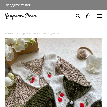
Введите текст
KrupnovaElena
магазин
>
кардиган вишневый штрудель