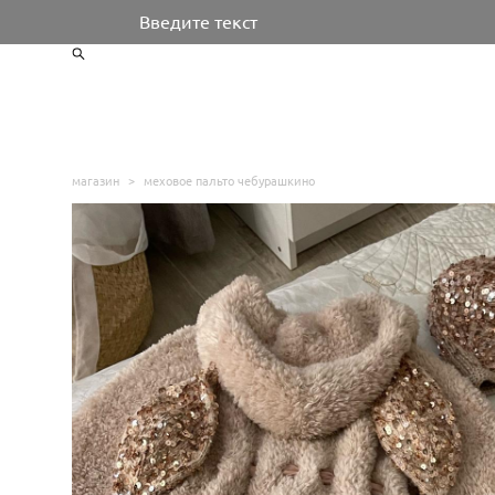
Введите текст
магазин
>
меховое пальто чебурашкино