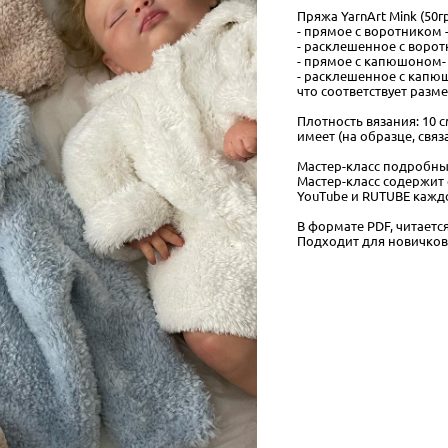
Пряжа YarnArt Mink (50г
- прямое с воротником -
- расклешенное с воротн
- прямое с капюшоном- 
- расклешенное с капюш
что соответствует размер
Плотность вязания: 10 с
имеет (на образце, свя
Мастер-класс подробны
Мастер-класс содержит
YouTube и RUTUBE каждо
В формате PDF, читается
Подходит для новичков