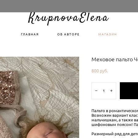
KrupnovaElena
ГЛАВНАЯ
ОБ АВТОРЕ
МАГАЗИН
Меховое пальто 
800 pуб.
Пальто в романтическо
Возможен вариант клас
мальчишкам, а также в
шифоновым поясом! Пал
Размерный ряд для деток 