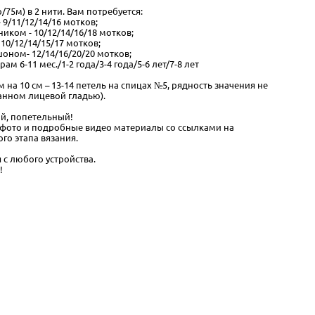
р/75м) в 2 нити. Вам потребуется:
 9/11/12/14/16 мотков;
иком - 10/12/14/16/18 мотков;
10/12/14/15/17 мотков;
оном- 12/14/16/20/20 мотков;
ам 6-11 мес./1-2 года/3-4 года/5-6 лет/7-8 лет
м на 10 см – 13-14 петель на спицах №5, рядность значения не
занном лицевой гладью).
й, попетельный!
 фото и подробные видео материалы со ссылками на
го этапа вязания.
 с любого устройства.
!