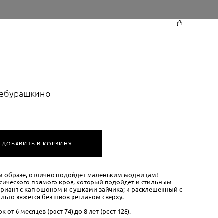
Чебурашкино
ДОБАВИТЬ В КОРЗИНУ
м образе, отлично подойдет маленьким модницам!
сического прямого кроя, который подойдет и стильным
ариант с капюшоном и с ушками зайчика; и расклешенный с
ьто вяжется без швов регланом сверху.
от 6 месяцев (рост 74) до 8 лет (рост 128).