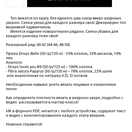
Топ вяжется по кругу, без единого шва снизу вверх ажурным
узором. Схема узора для каждого размера своя! Декорируем топ
вышивкой одуванчиков.
Вяжется изделие поворотными рядами. Схема убавок для
каждого размера тоже своя!
Размерный ряд: 40-42 (44-46, 48-50)
Пряжа Drops Belle (50 гр/120 м) - 53% хлопок, 33% вискоза, 14%
лен
Аналоги:
- Drops loves you #9 (50 гр/125 м) – 100% хлопок
- Fibra natura Papyrus (50 гр/120 м) – 78% хлопок, 22% шелк
или аналогичная по метражу 4 (5, 5) мотков
Необходимые навыки: уметь вязать лицевые и изнаночные
петли
Как определить плотность вязать в ажурном узоре, подробно с
видео рассказывается в мастер-классе!
МК в формате PDF, читается с любого устройства, содержит текст
и видео с комментированием каждого этапа вязания.
Новичок справится!