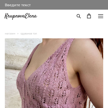
Введите текст
KrupnovaElena
магазин
>
одуванов топ