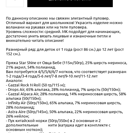
По данному описанию мы свяжем элегантный пуловер.
Отличный вариант для школьников! Украсить изделие можно
воланами на рукавах или на теле пуловера.
Уровень сложности: средний. МК подойдет для начинающих,
достаточно уметь вязать лицевые и изнаночные петли и
внимательно читать описание!
Размерный ряд: для деток от 1 года (рост 86 см.) до 12 лет (рост
152 см.).
Пряжа Star Shine от Овца Бебе (115м/50гр), 25% шерсть мериноса,
21% акрил, 54% полиамид.
Вам потребуется 4/5/5/6/6/7 мотков, что соответствует размерам
1-2 года/3-4 года/5-6 лет/7-8 лет/9-10 лет/11-12 лет
Аналоги:
- Gazzal Rock N Roll (50 гр/115 м);
- Drops Air, 65% альпака, 28% полиамид, 7% шерсть (50г/150м);
- Gazzal Alpaca Air, 28% полиамид, 14% мериносовая шерсть, 58%
альпака (50г/150м);
- Infinity Air (50гр/150м), 65% альпака, 7% мериносовая шерсть,
28% полиамид;
- Astra Aire (50гр/145м), 50% альпака, 22% мериносовая шерсть,
26% нейлон;
- Пух китайской норки (50гр/350м) в 2 основные и 2
дополнительные нити (катушка идет в комплекте с
основным мотком);