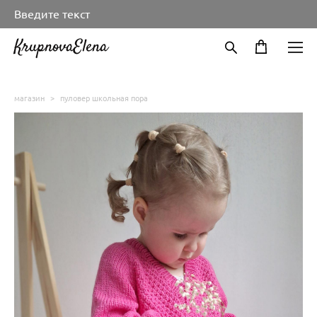
Введите текст
KrupnovaElena
магазин
>
пуловер школьная пора