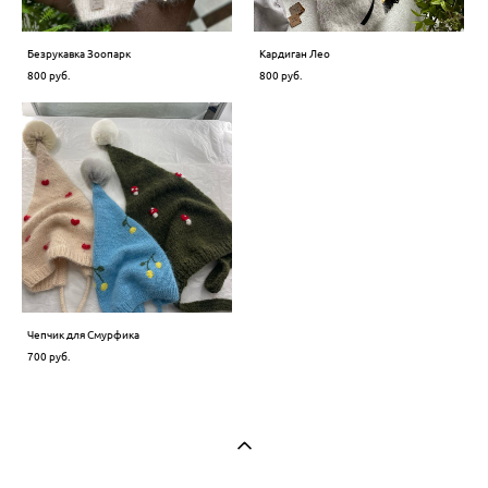
Безрукавка Зоопарк
Кардиган Лео
800 pуб.
800 pуб.
Чепчик для Смурфика
700 pуб.