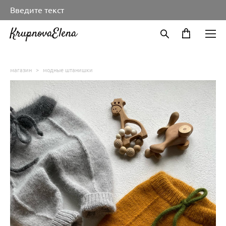
Введите текст
KrupnovaElena
магазин
>
модные штанишки