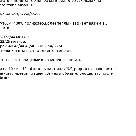
 фото и подробные видео материалы со ссылками на
го этапа вязания.
-46/48-50/52-54/56-58
0г/100м) 100% полиэстер.Более теплый вариант вяжем в 3
 нити.
32/38/44 мотка;
22/25 мотков;
рам 40-42/44-46/48-50/52-54/56-58.
тельный и зависит от длины изделия.
меть вязать лицевые и изнаночные петли.
м на 10 см – 13-14 петель на спицах №5, рядность значения не
занном лицевой гладью). Замеры обязательно делать после
отки.