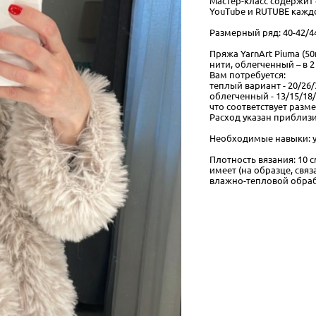
Мастер-класс содержит
YouTube и RUTUBE каждо
Размерный ряд: 40-42/44
Пряжа YarnArt Piuma (5
нити, облегченный – в 2
Вам потребуется:
теплый вариант - 20/26/
облегченный - 13/15/18/
что соответствует разме
Расход указан приблизи
Необходимые навыки: у
Плотность вязания: 10 с
имеет (на образце, свя
влажно-тепловой обраб