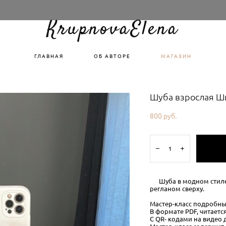
KrupnovaElena
ГЛАВНАЯ
ОБ АВТОРЕ
МАГАЗИН
Шуба взрослая 
800 pуб.
Шуба в модном стиле, 
регланом сверху.
Мастер-класс подробны
В формате PDF, читается
С QR- кодами на видео 