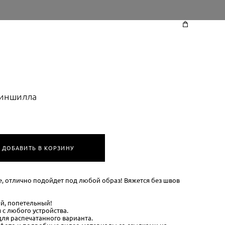
Шиншилла
ДОБАВИТЬ В КОРЗИНУ
отлично подойдет под любой образ! Вяжется без швов
й, попетельный!
 с любого устройства.
для распечатанного варианта.