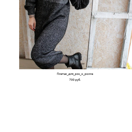
Платье_для_рок_н_ролла
700 pуб.