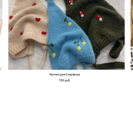
Чепчик для Смурфика
700 pуб.