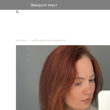
Введите текст
магазин
>
шуба взрослая шиншилла