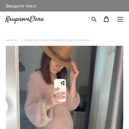
Введите текст
KrupnovaElena
магазин
>
взрослое платье (джемпер) чудо в облаках