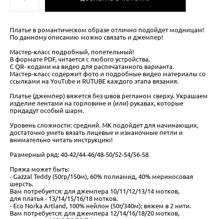
Платье в романтическом образе отлично подойдет модницам!
По данному описанию можно связать и джемпер!
Мастер-класс подробный, попетельный!
В формате PDF, читается с любого устройства.
С QR- кодами на видео для распечатанного варианта.
Мастер-класс содержит фото и подробные видео материалы со
ссылками на YouTube и RUTUBE каждого этапа вязания.
Платье (джемпер) вяжется без швов регланом сверху. Украшаем
изделие лентами на горловине и (или) рукавах, которые
придадут особый шарм.
Уровень сложности: средний. МК подойдет для начинающих,
достаточно уметь вязать лицевые и изнаночные петли и
внимательно читать инструкцию!
Размерный ряд: 40-42/44-46/48-50/52-54/56-58
Пряжа может быть:
- Gazzal Teddy (50гр/150м), 60% полиамид, 40% мериносовая
шерсть.
Вам потребуется: для джемпера 10/11/12/13/14 мотков,
для платья - 13/14/15/16/18 мотков.
- Eco Norka Artland, 100% нейлон (50г/340м); вяжем в 2 нити.
Вам потребуется: для джемпера 12/14/16/18/20 мотков,