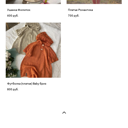
Ушанка Филипок
Платье Романтика
600 pуб.
700 pуб.
Футболка (платье) Baby бриз
800 pуб.